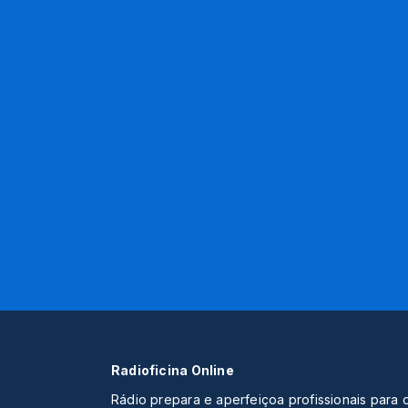
Radioficina Online
Rádio prepara e aperfeiçoa profissionais para 