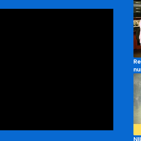
Re
nu
NI