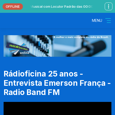
OFFLINE
Programação Musical com Locutor Padrão das 00:00 às 23:59
Progra
MENU
Rádioficina 25 anos -
Entrevista Emerson França -
Radio Band FM